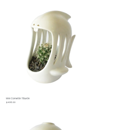
Mini Comelón Tiburón
$
495.00