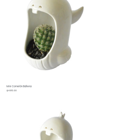
Mini Comelón Ballena
$
495.00