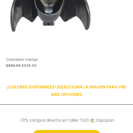
Comelón Vampi
Original
Current
$
650.00
$
620.00
price
price
was:
is:
$650.00.
$620.00.
¡COLORES DISPONIBLES! SELECCIONA LA IMAGEN PARA VER
MÁS OPCIONES
-10% compra directa en taller TUIO
Zapopan