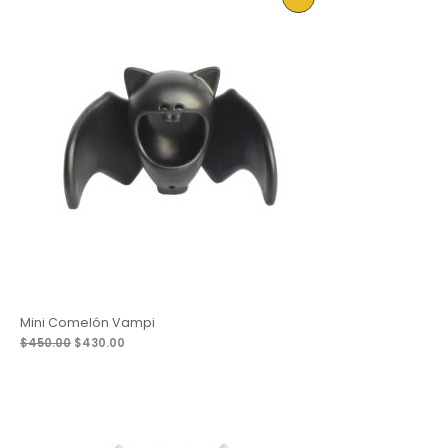
En
Oferta
Mini Comelón Vampi
Original
Current
$
450.00
$
430.00
price
price
was:
is:
$450.00.
$430.00.