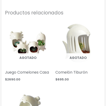
was:
is:
$350.00.
$330.00.
Productos relacionados
AGOTADO
AGOTADO
Juego Comelones Casa
Comelón Tiburón
$
2690.00
$
695.00