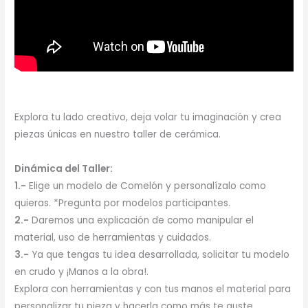
Explora tu lado creativo, deja volar tu imaginación y crea
piezas únicas en nuestro taller de cerámica.
Dinámica del Taller:
1.-
Elige un modelo de Comelón y personalízalo como
quieras. *Pregunta por modelos participantes.
2.-
Daremos una explicación de como manipular el
material, uso de herramientas y cuidados.
3.-
Ya que tengas tu idea desarrollada, solicitar tu modelo
en crudo y ¡Manos a la obra!.
Explora con herramientas y con tus manos el material para
personalizar tu pieza y hacerla como más te guste.