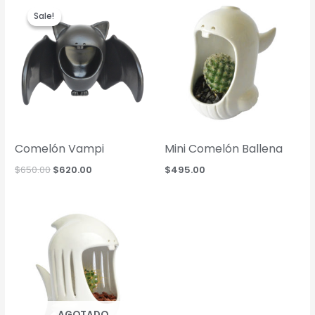
Sale!
Sale!
Comelón Vampi
Mini Comelón Ballena
Original
Current
$
650.00
$
620.00
$
495.00
price
price
was:
is:
$650.00.
$620.00.
AGOTADO