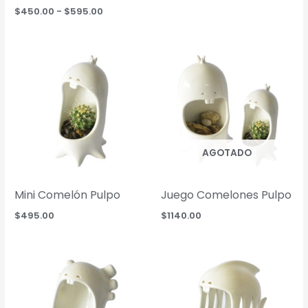
price
price
Rango
$
450.00
-
$
595.00
was:
is:
de
$650.00.
$600.00.
precios:
desde
$450.00
hasta
$595.00
AGOTADO
Mini Comelón Pulpo
Juego Comelones Pulpo
$
495.00
$
1140.00