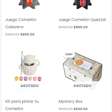
Juego Comelón
Juego Comelón Quetzal
Calavera
Original
Current
$
950.00
$
855.00
price
price
Original
Current
$
950.00
$
855.00
was:
is:
price
price
$950.00.
$855.00.
was:
is:
$950.00.
$855.00.
Sale!
AGOTADO
AGOTADO
Kit para pintar tu
Mystery Box
Comelón
Original
Current
$
650.00
$
600.00