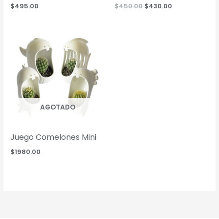
Original
Current
$
495.00
$
450.00
$
430.00
price
price
was:
is:
$450.00.
$430.00.
AGOTADO
Juego Comelones Mini
$
1980.00