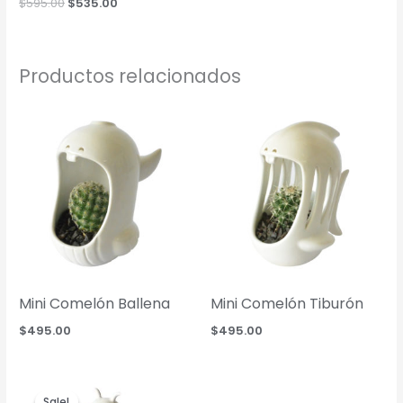
Original
Current
$
595.00
$
535.00
price
price
was:
is:
$595.00.
$535.00.
Productos relacionados
Mini Comelón Ballena
Mini Comelón Tiburón
$
495.00
$
495.00
Sale!
Sale!