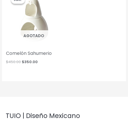
AGOTADO
Comelón Sahumerio
Original
Current
$
450.00
$
350.00
price
price
was:
is:
$450.00.
$350.00.
TUIO | Diseño Mexicano