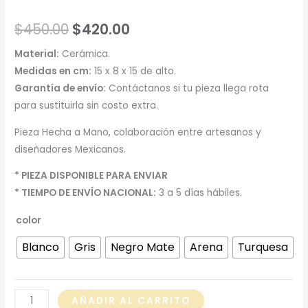
Original
Current
$
450.00
$
420.00
price
price
Material:
Cerámica.
Medidas en cm:
15 x 8 x 15 de alto.
was:
is:
Garantía de envío:
Contáctanos si tu pieza llega rota
$450.00.
$420.00.
para sustituirla sin costo extra.
Pieza Hecha a Mano, colaboración entre artesanos y
diseñadores Mexicanos.
* PIEZA DISPONIBLE PARA ENVIAR
* TIEMPO DE ENVÍO NACIONAL:
3 a 5 días hábiles.
color
Blanco
Gris
Negro Mate
Arena
Turquesa
Comelón
AÑADIR AL CARRITO