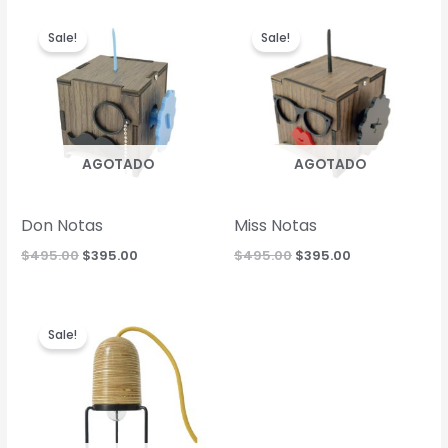
Sale!
Sale!
AGOTADO
AGOTADO
Don Notas
Miss Notas
Original
Current
Original
Current
$
495.00
$
395.00
$
495.00
$
395.00
price
price
price
price
was:
is:
was:
is:
$495.00.
$395.00.
$495.00.
$395.00.
Sale!