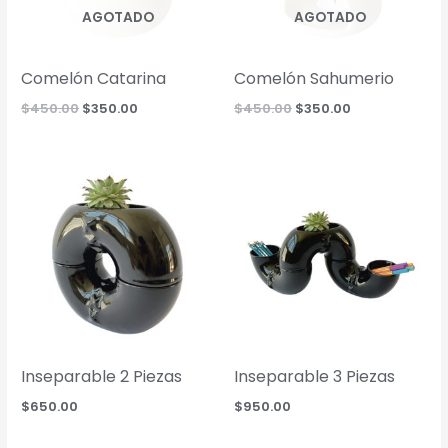
AGOTADO
AGOTADO
Comelón Catarina
Comelón Sahumerio
Original
Current
Original
Current
$
450.00
$
350.00
$
450.00
$
350.00
price
price
price
price
was:
is:
was:
is:
$450.00.
$350.00.
$450.00.
$350.00.
Inseparable 2 Piezas
Inseparable 3 Piezas
$
650.00
$
950.00