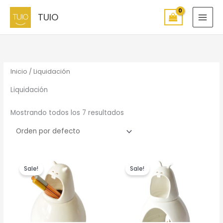
Ir
TUIO
al
contenido
Inicio
/ Liquidación
Liquidación
Mostrando todos los 7 resultados
Sale!
Sale!