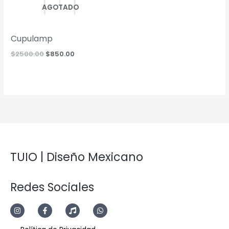
AGOTADO
Cupulamp
Original
Current
$
2500.00
$
850.00
price
price
was:
is:
$2500.00.
$850.00.
TUIO | Diseño Mexicano
Redes Sociales