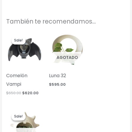
También te recomendamos…
Sale!
Sale!
AGOTADO
Comelón
Luna 32
Vampi
$
595.00
Original
Current
$
650.00
$
620.00
price
price
was:
is:
$650.00.
$620.00.
Sale!
Sale!