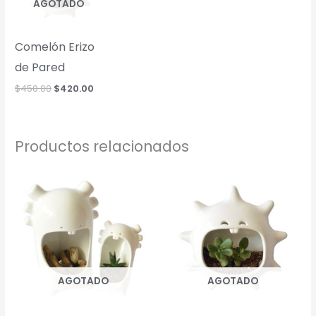
AGOTADO
Comelón Erizo
de Pared
Original
Current
$
450.00
$
420.00
price
price
was:
is:
$450.00.
$420.00.
Productos relacionados
AGOTADO
AGOTADO